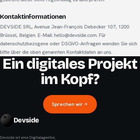
Kontaktinformationen
DEVSIDE SRL, Avenue Jean-François Debecker 107, 1200
Brüssel, Belgien. E-Mail: hello@devside.com. Für
datenschutzbezogene oder DSGVO-Anfragen wenden Sie sich
bitte über die oben genannten Kontaktdaten an uns.
Ein digitales Projekt
im Kopf?
Sprechen wir
Devside
Devside ist eine Digitalagentur,