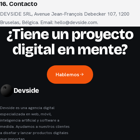
16. Contacto
DEVSIDE SRL, Avenue Jean-François Debecker 107, 1200
Bruselas, Bélgica. Email: hello@devside.com.
¿Tiene un proyecto
digital en mente?
Hablemos
Devside
Devside es una agencia digital
especializada en web, móvil,
inteligencia artificial y software a
medida. Ayudamos a nuestros clientes
a diseñar y lanzar productos digitales
que importan.