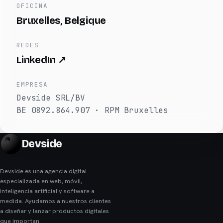
OFICINA
Bruxelles, Belgique
REDES
LinkedIn ↗
EMPRESA
Devside SRL/BV
BE 0892.864.907 · RPM Bruxelles
Devside
Devside es una agencia digital
especializada en web, móvil,
inteligencia artificial y software a
medida. Ayudamos a nuestros clientes
a diseñar y lanzar productos digitales
que importan.