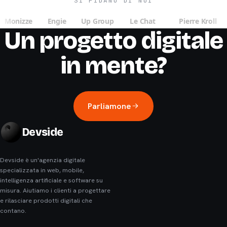
SI FIDANO DI NOI
Un progetto digitale
in mente?
Parliamone
Devside
Devside è un'agenzia digitale
specializzata in web, mobile,
intelligenza artificiale e software su
misura. Aiutiamo i clienti a progettare
e rilasciare prodotti digitali che
contano.